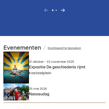
afbeelding
Volgende
Vorige
afbeelding
Evenementen
/
Doorlopend te bezoeken
10 oktober
-
02 november 2025
Expositie De geschiedenis rijmt
Kasteelplein
25 mei 2026
Nassaudag