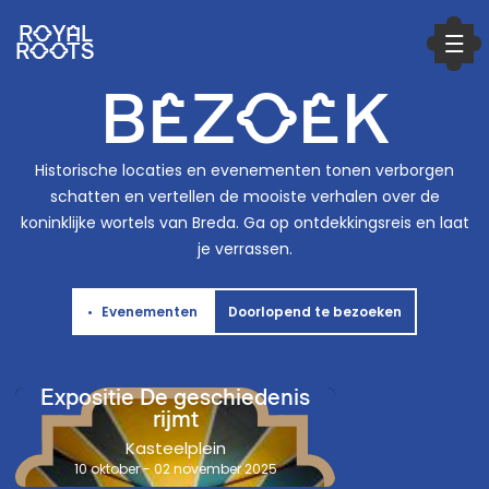
ROYAL
ROOTS
BEZOEK
Historische locaties en evenementen tonen verborgen
schatten en vertellen de mooiste verhalen over de
koninklijke wortels van Breda. Ga op ontdekkingsreis en laat
je verrassen.
•
Evenementen
Doorlopend te bezoeken
Expositie De geschiedenis
rijmt
Kasteelplein
10 oktober
-
02 november 2025